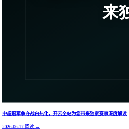
中超冠军争夺战白热化，开云全站为您带来独家赛事深度解读
2026-06-17
阅读
→