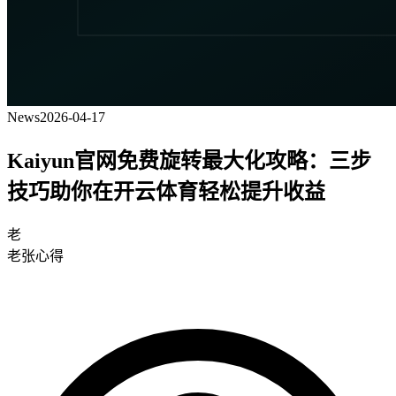
News
2026-04-17
Kaiyun官网免费旋转最大化攻略：三步
技巧助你在开云体育轻松提升收益
老
老张心得