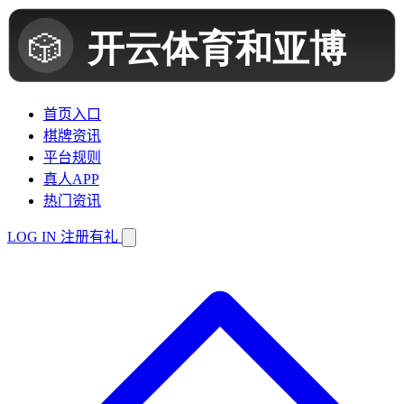
首页入口
棋牌资讯
平台规则
真人APP
热门资讯
LOG IN
注册有礼