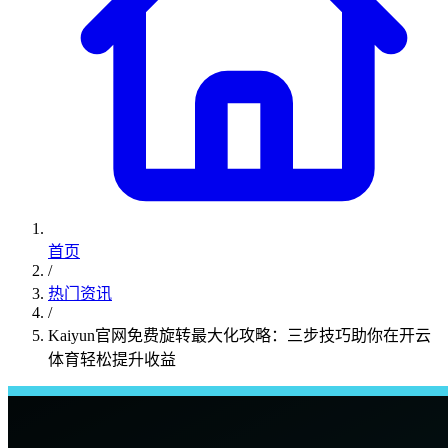
首页
/
热门资讯
/
Kaiyun官网免费旋转最大化攻略：三步技巧助你在开云
体育轻松提升收益