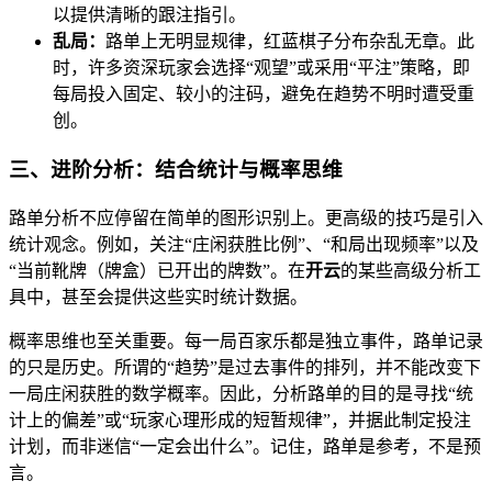
以提供清晰的跟注指引。
乱局：
路单上无明显规律，红蓝棋子分布杂乱无章。此
时，许多资深玩家会选择“观望”或采用“平注”策略，即
每局投入固定、较小的注码，避免在趋势不明时遭受重
创。
三、进阶分析：结合统计与概率思维
路单分析不应停留在简单的图形识别上。更高级的技巧是引入
统计观念。例如，关注“庄闲获胜比例”、“和局出现频率”以及
“当前靴牌（牌盒）已开出的牌数”。在
开云
的某些高级分析工
具中，甚至会提供这些实时统计数据。
概率思维也至关重要。每一局百家乐都是独立事件，路单记录
的只是历史。所谓的“趋势”是过去事件的排列，并不能改变下
一局庄闲获胜的数学概率。因此，分析路单的目的是寻找“统
计上的偏差”或“玩家心理形成的短暂规律”，并据此制定投注
计划，而非迷信“一定会出什么”。记住，路单是参考，不是预
言。