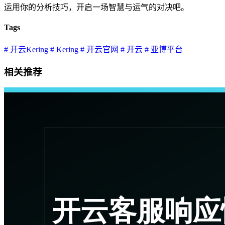
运用你的分析技巧，开启一场智慧与运气的对决吧。
Tags
# 开云Kering
# Kering
# 开云官网
# 开云
# 亚博平台
相关推荐