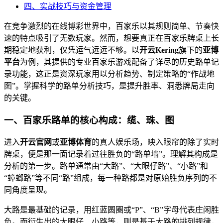
四、实战技巧与资金管理
在竞争激烈的在线博彩世界中，百家乐以其规则简单、节奏快
速的特点吸引了无数玩家。然而，想要真正在百家乐牌桌上长
期稳定地获利，仅凭运气远远不够。以
开云Kering
旗下的
亚博
平台
为例，其提供的专业百家乐游戏配备了详尽的历史路单记
录功能，这正是资深玩家用以分析趋势、制定策略的“作战地
图”。掌握科学的路单分析技巧，是提升胜率、洞悉牌局走向
的关键。
一、百家乐路单的核心构成：缆、珠、图
进入
开云官网
或
亚博体育
的真人娱乐场，映入眼帘的除了实时
牌桌，便是那一面记录着过往胜负的“路单墙”。理解其构成是
分析的第一步。路单通常由“大路”、“大眼仔路”、“小路”和
“蟑螂路”等不同“路”组成，每一种路都是对原始胜负序列的不
同角度呈现。
大路是最基础的记录，用红蓝圆圈或“P”、“B”字母代表庄闲胜
负。而衍生出的大眼仔、小路等，则是基于大路的排列规律，