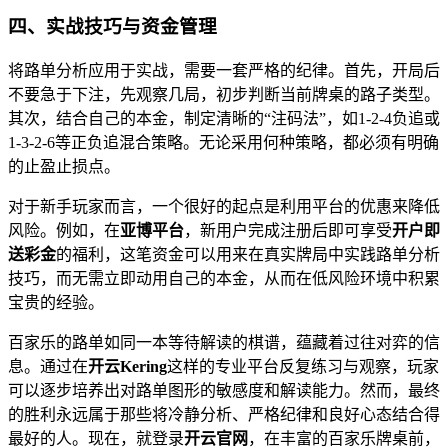
四、实战技巧与资金管理
将路单分析应用于实战，需要一套严格的纪律。首先，开局后
不要急于下注，先观察几局，初步判断当前牌桌的路子类型。
其次，结合自己的本金，制定清晰的“注码法”，如1-2-4负追或
1-3-2-6等正负追混合策略。无论采用何种策略，都必须有明确
的止盈止损点。
对于新手玩家而言，一个很好的起点是利用平台的优惠来降低
风险。例如，在
亚博平台
，新用户完成注册后即可享受
开户即
送彩金
的福利，这笔资金可以用来在真实牌局中实践路单分析
技巧，而无需立即动用自己的本金，从而在低风险环境中积累
宝贵的经验。
百家乐的路单如同一本等待解读的棋谱，蕴藏着过往对弈的信
息。通过在
开云Kering
这样的专业平台反复练习与观察，玩家
可以逐步培养出对路单图形的敏感度和解读能力。然而，最终
的胜利永远属于那些将冷静分析、严格纪律和良好心态结合得
最好的人。现在，就登录
开云官网
，在丰富的百家乐牌桌前，