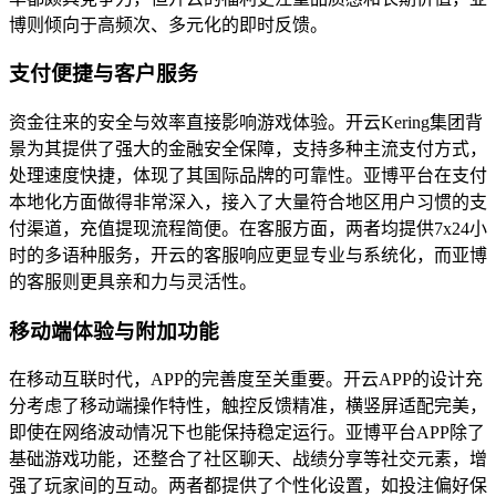
博则倾向于高频次、多元化的即时反馈。
支付便捷与客户服务
资金往来的安全与效率直接影响游戏体验。开云Kering集团背
景为其提供了强大的金融安全保障，支持多种主流支付方式，
处理速度快捷，体现了其国际品牌的可靠性。亚博平台在支付
本地化方面做得非常深入，接入了大量符合地区用户习惯的支
付渠道，充值提现流程简便。在客服方面，两者均提供7x24小
时的多语种服务，开云的客服响应更显专业与系统化，而亚博
的客服则更具亲和力与灵活性。
移动端体验与附加功能
在移动互联时代，APP的完善度至关重要。开云APP的设计充
分考虑了移动端操作特性，触控反馈精准，横竖屏适配完美，
即使在网络波动情况下也能保持稳定运行。亚博平台APP除了
基础游戏功能，还整合了社区聊天、战绩分享等社交元素，增
强了玩家间的互动。两者都提供了个性化设置，如投注偏好保