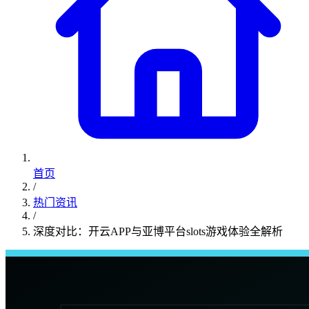
首页
/
热门资讯
/
深度对比：开云APP与亚博平台slots游戏体验全解析